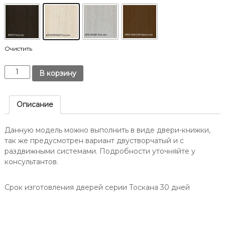
т
Д
о
о
в
н
е
у
.
-
Очистить
н
К
а
В корзину
о
-
л
Д
и
Описание
о
ч
н
е
Данную модель можно выполнить в виде двери-книжки,
у
с
так же предусмотрен вариант двустворчатый и с
/
т
раздвижными системами. Подробности уточняйте у
в
О
консультантов.
о
п
Д
т
в
Срок изготовления дверей серии Тоскана 30 дней
и
е
м
р
а
ь