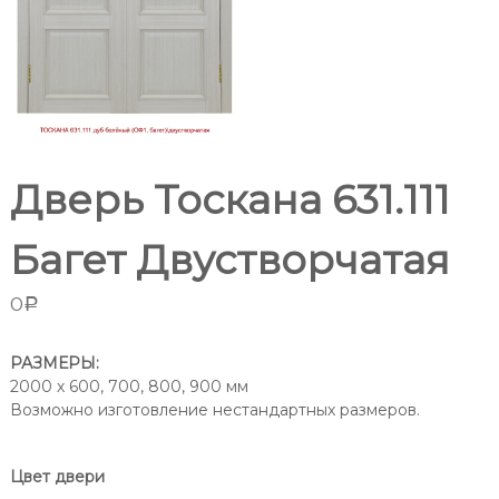
т
м
н
п
а
р
т
о
н
ы
и
х
з
д
в
в
Дверь Тоскана 631.111
е
о
р
д
е
Багет Двустворчатая
и
й
в
т
Р
0
Р
е
о
л
с
т
я
РАЗМЕРЫ:
о
2000 х 600, 700, 800, 900 мм
в
в
Возможно изготовление нестандартных размеров.
Р
е
-
о
н
с
а
Цвет двери
-