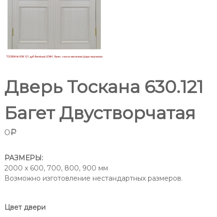
т
м
н
п
а
р
т
о
н
ы
и
х
з
д
в
в
Дверь Тоскана 630.121
е
о
р
д
е
Багет Двустворчатая
и
й
в
т
Р
0
Р
е
о
л
с
т
я
РАЗМЕРЫ:
о
2000 х 600, 700, 800, 900 мм
в
в
Возможно изготовление нестандартных размеров.
Р
е
-
о
н
с
а
Цвет двери
-