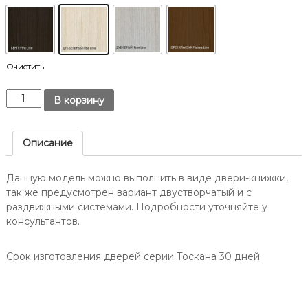
т
Д
о
о
в
н
е
у
.
-
Очистить
н
К
а
В корзину
о
-
л
Д
и
Описание
о
ч
н
е
Данную модель можно выполнить в виде двери-книжки,
у
с
так же предусмотрен вариант двустворчатый и с
/
т
раздвижными системами. Подробности уточняйте у
в
О
консультантов.
о
п
Д
т
в
Срок изготовления дверей серии Тоскана 30 дней
и
е
м
р
а
ь