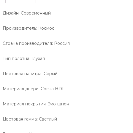
т
ч
Д
о
е
о
Дизайн:
Современный
в
с
н
е
у
т
.
в
-
Производитель:
Космос
о
н
С
а
Страна производителя:
Россия
т
-
и
Д
Тип полотна:
Глухая
л
о
ь
н
3
Цветовая палитра: Серый
2
у
/
Материал двери:
Сосна HDF
О
п
Материал покрытия: Эко-ш
пон
т
и
Цветовая гамма: Светлый
м
а