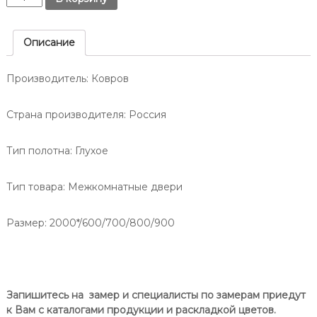
т
о
Д
о
о
л
в
н
и
Описание
е
у
ч
.
-
е
Производитель: Ковров
н
с
т
а
в
Страна производителя:
Россия
-
о
Д
Д
Тип полотна:
Глухое
о
в
н
е
у
Тип товара:
Межкомнатные двери
р
/
ь
В
О
Размер: 2000*/600/700/800/900
е
п
р
т
т
и
и
м
к
Запишитесь на замер и специалисты по замерам приедут
а
а
к Вам с каталогами продукции и раскладкой цветов.