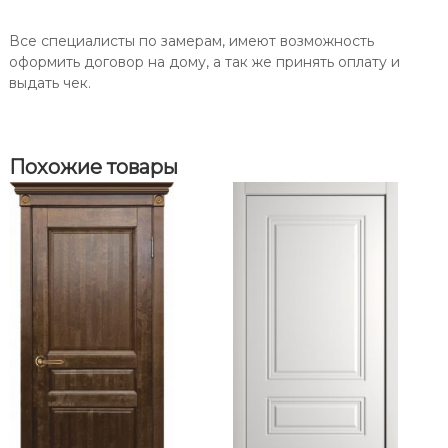
П
л
ь
о
Все специалисты по замерам, имеют возможность
/
р
оформить договор на дому, а так же принять оплату и
Э
т
выдать чек.
м
е
а
л
ь
Похожие товары
б
е
л
а
я