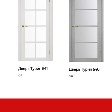
о
р
т
е
Дверь Турин 541
Дверь Турин 540
0
0
Р
Р