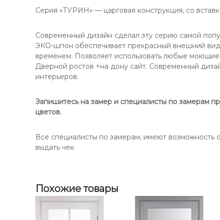
о
у
в
Серия «ТУРИН» — царговая конструкция, со вставко
в
р
е
е
и
-
-
Современный дизайн сделал эту серию самой попу
н
н
ЭКО-шпон обеспечивает прекрасный внешний вид и
5
н
а
временем. Позволяет использовать любые моющие 
6
а
-
Дверной ростов +на дону сайт. Современный диза
2
-
Д
интерьеров.
о
Д
н
о
у
Запишитесь на замер и специалисты по замерам пр
н
.
цветов.
у
/
Все специалисты по замерам, имеют возможность о
О
выдать чек.
п
т
и
Похожие товары
м
а
П