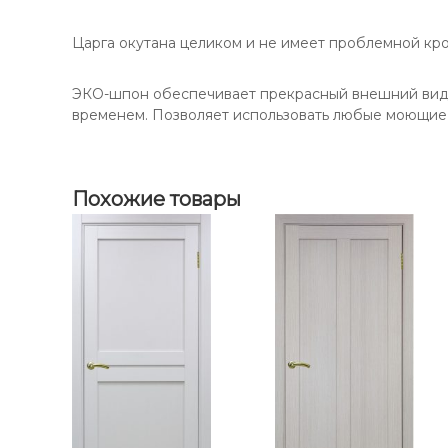
о
е
в
в
р
е
Царга окутана целиком и не имеет проблемной кро
ь
е
-
Т
-
н
у
ЭКО-шпон обеспечивает прекрасный внешний вид и
н
а
р
временем. Позволяет использовать любые моющие 
а
-
и
-
Д
н
о
Д
5
н
о
4
Похожие товары
у
0
н
.
у
/
О
п
т
и
м
а
П