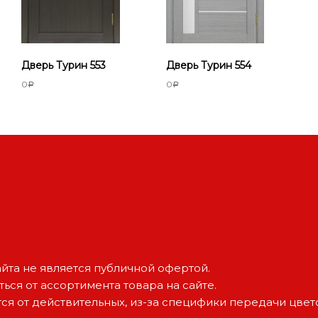
Дверь Турин 553
Дверь Турин 554
0
0
Р
Р
йта не является публичной офертой.
ься от ассортимента товара на сайте.
тся от действительных, из-за специфики передачи цве