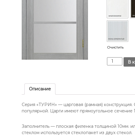
ж
п
к
р
о
о
м
и
н
а
з
т
в
н
о
Очистить
ы
д
х
К
В 
и
д
о
т
в
л
е
е
и
р
л
ч
Описание
е
я
е
й
с
в
в
Серия «ТУРИН» — царговая (рамная) конструкция.
т
Р
Р
популярной. Царги имеют прямоугольное сечение 
в
о
о
о
с
с
Д
Заполнитель — плоская филенка толщиной 10мм. и
т
т
в
стеклом используется стеклопакет из двух стекол.
о