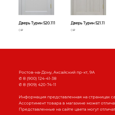
о
р
т
е
Дверь Турин 520.111
Дверь Турин 521.11
0
0
Р
Р
Ростов-на-Дону, Аксайский пр-кт, 9А
✆ 8 (900) 124-41-38
✆ 8 (909) 420-74-11
Информация представленная на страницах са
Ассортимент товара в магазине может отличат
Представленные на сайте цвета могут отлича