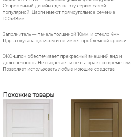
с
П
Современный дизайн сделал эту серию самой
т
о
популярной. Царги имеют прямоугольное сечение
в
р
100х38мм.
о
т
Д
е
в
Заполнитель — панель толщиной 10мм. и стекло 4мм.
е
Царга окутана целиком и не имеет проблемной кромки.
р
ь
ЭКО-шпон обеспечивает прекрасный внешний вид и
Т
долговечность. Не выцветает и не выгорает со временем.
у
Позволяет использовать любые моющие средства.
р
и
н
5
Похожие товары
2
7
А
П
С
М
о