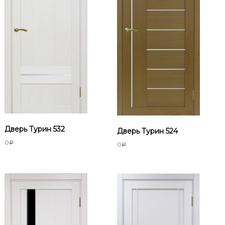
л
д
и
н
г
S
C
Дверь Турин 532
Дверь Турин 524
0
Р
0
Р