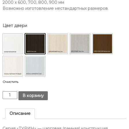
т
2000 х 600, 700, 800, 900 мм
Д
о
Возможно изготовление нестандартных размеров.
о
в
н
е
у
.
Цвет двери
-
н
а
-
Д
о
н
у
Очистить
/
О
К
В корзину
п
о
т
л
и
и
Описание
м
ч
а
е
Серия «ТУРИН» — царговая (рамная) конструкция.