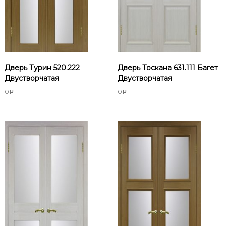
а
т
а
я
Дверь Турин 520.222
Дверь Тоскана 631.111 Багет
Двустворчатая
Двустворчатая
0
0
Р
Р