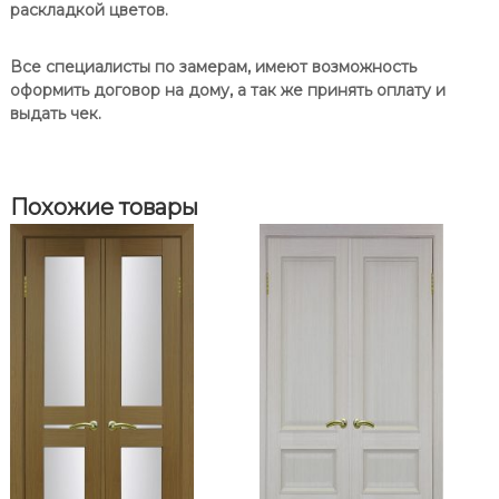
П
Т
раскладкой цветов.
у
о
р
р
Все специалисты по замерам, имеют возможность
и
т
оформить договор на дому, а так же принять оплату и
н
е
выдать чек.
5
2
2
.
Похожие товары
2
1
2
Д
в
у
с
т
в
о
р
ч