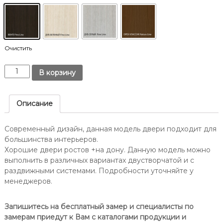
т
Д
о
о
в
н
е
у
.
-
Очистить
н
К
а
В корзину
о
-
л
Д
и
Описание
о
ч
н
е
Современный дизайн, данная модель двери подходит для
у
с
большинства интерьеров.
/
т
Хорошие двери ростов +на дону. Данную модель можно
в
О
выполнить в различных вариантах двустворчатой и с
о
п
раздвижными системами. Подробности уточняйте у
Д
т
менеджеров.
в
и
е
м
р
Запишитесь на бесплатный замер и специалисты по
а
ь
замерам приедут к Вам с каталогами продукции и