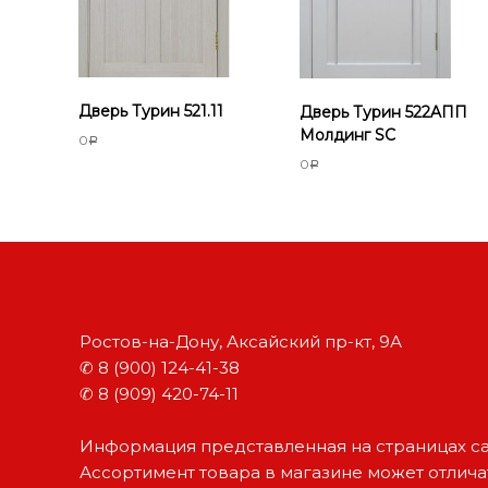
о
р
т
е
Дверь Турин 521.11
Дверь Турин 522AПП
Молдинг SC
0
Р
0
Р
Ростов-на-Дону, Аксайский пр-кт, 9А
✆ 8 (900) 124-41-38
✆ 8 (909) 420-74-11
Информация представленная на страницах са
Ассортимент товара в магазине может отличат