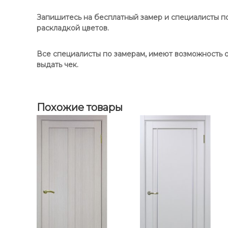
о
е
в
в
р
Запишитесь на бесплатный замер и специалисты по
е
ь
е
раскладкой цветов.
-
Т
-
н
у
н
а
Все специалисты по замерам, имеют возможность о
р
а
-
выдать чек.
и
-
Д
н
о
Д
5
н
о
0
у
Похожие товары
1
н
.
.
у
1
/
О
п
т
и
м
а
П