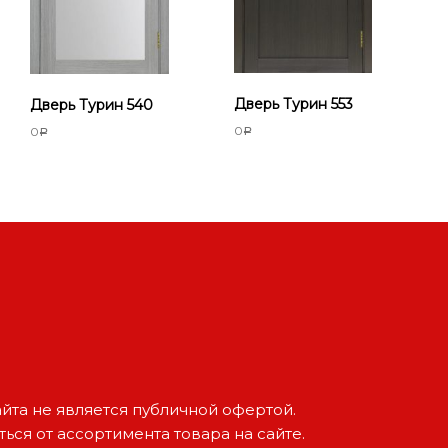
Дверь Турин 553
Дверь Турин 540
0
0
Р
Р
йта не является публичной офертой.
ься от ассортимента товара на сайте.