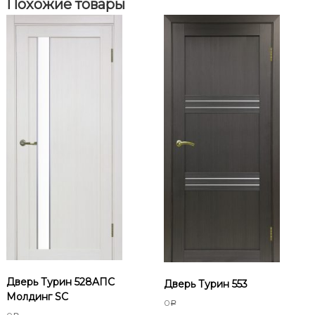
Похожие товары
л
д
и
н
г
S
C
Дверь Турин 528AПС
Дверь Турин 553
Молдинг SC
0
Р