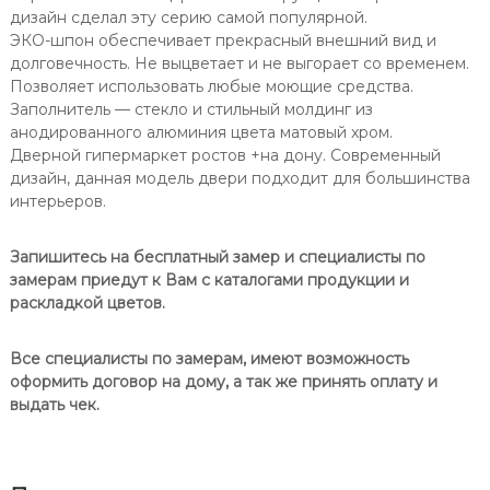
с
П
дизайн сделал эту серию самой популярной.
т
о
ЭКО-шпон обеспечивает прекрасный внешний вид и
в
р
долговечность. Не выцветает и не выгорает со временем.
о
т
Позволяет использовать любые моющие средства.
Д
Заполнитель — стекло и стильный молдинг из
е
в
анодированного алюминия цвета матовый хром.
е
Дверной гипермаркет ростов +на дону. Современный
р
дизайн, данная модель двери подходит для большинства
ь
интерьеров.
Т
у
р
Запишитесь на бесплатный замер и специалисты по
и
замерам приедут к Вам с каталогами продукции и
н
раскладкой цветов.
5
0
Все специалисты по замерам, имеют возможность
1
оформить договор на дому, а так же принять оплату и
А
выдать чек.
С
С
М
о