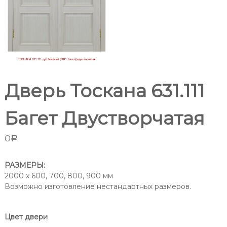
т
м
н
п
а
р
т
о
н
ы
и
х
з
д
в
в
Дверь Тоскана 631.111
е
о
р
д
е
Багет Двустворчатая
и
й
в
т
Р
0
Р
е
о
л
с
т
я
РАЗМЕРЫ:
о
2000 х 600, 700, 800, 900 мм
в
в
Возможно изготовление нестандартных размеров.
Р
е
-
о
н
с
а
Цвет двери
-