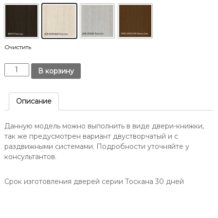
т
Д
о
о
в
н
е
у
.
-
Очистить
н
К
а
В корзину
о
-
л
Д
и
Описание
о
ч
н
е
Данную модель можно выполнить в виде двери-книжки,
у
с
так же предусмотрен вариант двустворчатый и с
/
т
раздвижными системами. Подробности уточняйте у
в
О
консультантов.
о
п
Д
т
в
Срок изготовления дверей серии Тоскана 30 дней
и
е
м
р
а
ь