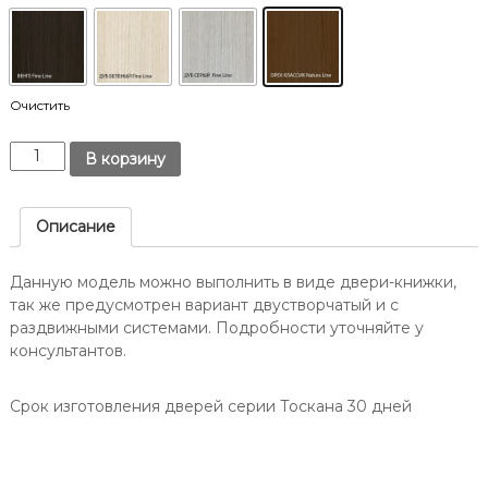
т
Д
о
о
в
н
е
у
.
-
Очистить
н
К
а
В корзину
о
-
л
Д
и
Описание
о
ч
н
е
Данную модель можно выполнить в виде двери-книжки,
у
с
так же предусмотрен вариант двустворчатый и с
/
т
раздвижными системами. Подробности уточняйте у
в
О
консультантов.
о
п
Д
т
в
Срок изготовления дверей серии Тоскана 30 дней
и
е
м
р
а
ь