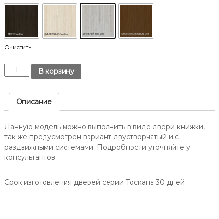
т
Д
о
о
в
н
е
у
.
-
Очистить
н
К
а
В корзину
о
-
л
Д
и
Описание
о
ч
н
е
Данную модель можно выполнить в виде двери-книжки,
у
с
так же предусмотрен вариант двустворчатый и с
/
т
раздвижными системами. Подробности уточняйте у
в
О
консультантов.
о
п
Д
т
в
Срок изготовления дверей серии Тоскана 30 дней
и
е
м
р
а
ь