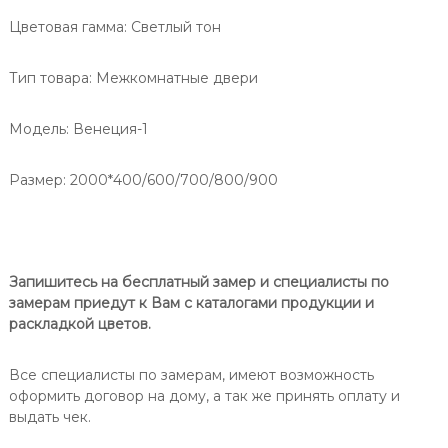
П
-
Цветовая гамма:
Светлый тон
о
1
р
Д
О
Тип товара:
Межкомнатные двери
т
Э
е
м
Модель:
Венеция-1
а
л
Размер: 2000*400/600/700/800/900
ь
Запишитесь на бесплатный замер и специалисты по
замерам приедут к Вам с каталогами продукции и
раскладкой цветов.
Все специалисты по замерам, имеют возможность
оформить договор на дому, а так же принять оплату и
выдать чек.