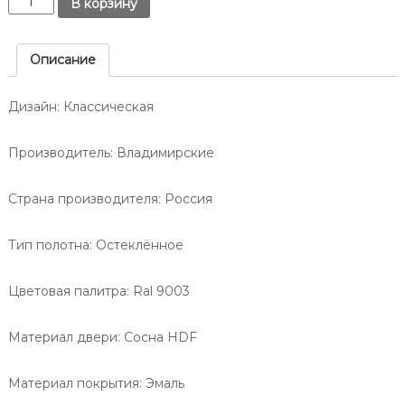
т
В корзину
Д
о
о
о
л
в
н
и
Описание
е
у
ч
.
-
е
Дизайн:
Классическая
н
с
а
т
-
в
Производитель:
Владимирские
о
Д
Д
о
Страна производителя:
Россия
в
н
е
у
Тип полотна:
Остеклённое
р
/
ь
О
В
Цветовая палитра:
Ral 9003
п
е
н
т
Материал двери:
Сосна HDF
е
и
ц
м
и
Материал покрытия:
Эмаль
а
я