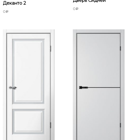
Дверь Сидней
Деканто 2
0
Р
0
Р