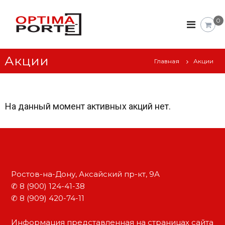
М
О
0
п
е
т
ж
и
к
м
Акции
а
Главная
Акции
о
П
м
о
н
р
т
а
На данный момент активных акций нет.
е
т
.
н
М
а
ы
г
е
а
д
з
и
в
Ростов-на-Дону, Аксайский пр-кт, 9А
н
е
✆ 8 (900) 124-41-38
м
р
е
✆ 8 (909) 420-74-11
ж
и
к
о
Информация представленная на страницах сайта
о