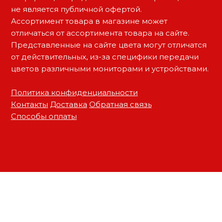
т
м
не является публичной офертой.
н
п
Ассортимент товара в магазине может
а
р
отличаться от ассортимента товара на сайте.
т
о
н
Представленные на сайте цвета могут отличатся
ы
и
от действительных, из-за специфики передачи
х
з
цветов различными мониторами и устройствами.
д
в
в
е
о
Политика конфиденциальности
р
д
Контакты
Доставка
Обратная связь
е
и
й
Способы оплаты
в
т
Р
е
о
л
с
т
я
о
в
в
Р
е
-
о
н
с
а
-