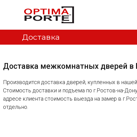
М
О
е
п
т
ж
и
к
м
о
Доставка
а
м
П
н
о
а
р
т
т
Доставка межкомнатных дверей в 
е
н
.
ы
М
Производится доставка дверей, купленных в нашей
е
а
Стоимость доставки и подъема по г.Ростов-на-Дону
д
г
в
адресе клиента стоимость выезда на замер в г.Рос
а
е
з
отдельно.
р
и
н
и
м
о
е
т