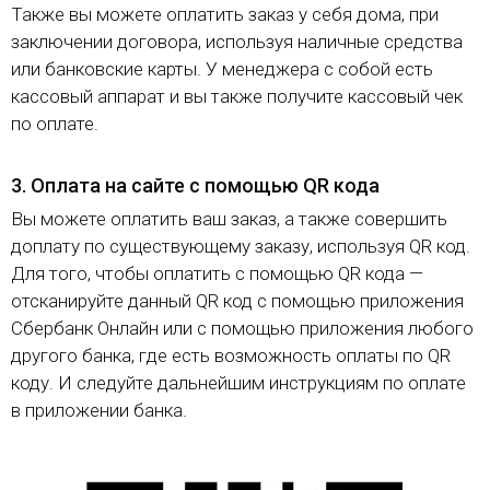
Также вы можете оплатить заказ у себя дома, при
т
м
н
заключении договора, используя наличные средства
п
а
или банковские карты. У менеджера с собой есть
р
т
о
н
кассовый аппарат и вы также получите кассовый чек
ы
и
по оплате.
х
з
д
в
в
3. Оплата на сайте с помощью QR кода
е
о
р
Вы можете оплатить ваш заказ, а также совершить
д
е
доплату по существующему заказу, используя QR код.
и
й
в
Для того, чтобы оплатить с помощью QR кода —
т
Р
отсканируйте данный QR код с помощью приложения
е
о
Сбербанк Онлайн или с помощью приложения любого
л
с
т
другого банка, где есть возможность оплаты по QR
я
о
коду. И следуйте дальнейшим инструкциям по оплате
в
в
в приложении банка.
Р
е
-
о
н
с
а
-