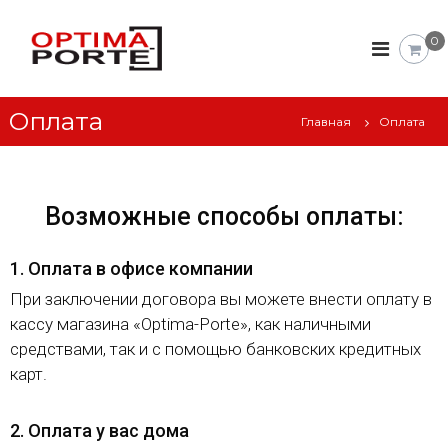
М
О
0
п
е
т
ж
и
к
м
Оплата
а
Главная
Оплата
о
П
м
о
н
р
т
а
е
Возможные способы оплаты:
т
.
н
М
а
1. Оплата в офисе компании
ы
г
е
При заключении договора вы можете внести оплату в
а
д
з
кассу магазина «Optima-Porte», как наличными
и
в
средствами, так и с помощью банковских кредитных
н
е
м
карт.
р
е
ж
и
к
2. Оплата у вас дома
о
о