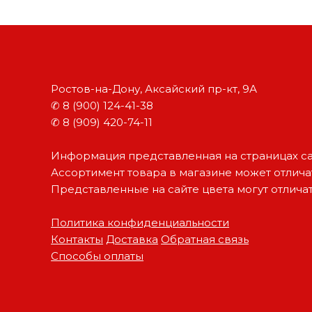
о
в
в
е
е
-
-
н
н
а
а
-
Ростов-на-Дону, Аксайский пр-кт, 9А
-
Д
✆ 8 (900) 124-41-38
о
Д
✆ 8 (909) 420-74-11
н
о
у
н
Информация представленная на страницах са
.
у
Ассортимент товара в магазине может отличат
/
Представленные на сайте цвета могут отлича
О
п
Политика конфиденциальности
т
Контакты
Доставка
Обратная связь
и
Способы оплаты
м
а
П